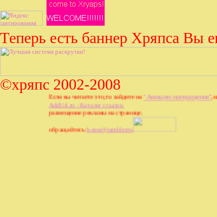
Теперь есть баннер Хряпса Вы е
©хряпс 2002-2008
Если вы читаете это,то зайдите на
"Авиацию превращения"
,напиш
AddUrl.ru - Каталог ссылок.
размещение рекламы на странице.
обращайтесь:
k-raw@rambler.ru